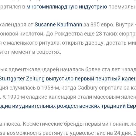
вратился в
многомиллиардную индустрию
премиальн
календаря от
Susanne Kaufmann
за 395 евро. Внутри
роновой кислотой. До Рождества еще 23 таких сюрпр
я с маленького ритуала: открыть дверцу, достать м
этот момент в соцсетях.
х адвент-календарей началась более ста лет назад
Stuttgarter Zeitung выпустило первый печатный кале
ия случилась в 1958-м, когда Cadbury спрятала за 
 К 1990-м сладкие календари стали массовым явле
одна из удивительных рождественских традиций Ев
а люкса. Косметические бренды первыми поняли: л
за возможность растянуть удовольствие на 24 дня. 