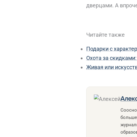
дверцами. А впроч
Читайте также
Подарки с характе
Охота за скидками
Живая или искусст
Алек
Соосно
больше
журнал
образо