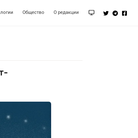
ологии
Общество
О редакции
т-