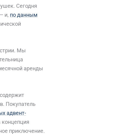
рушек. Сегодня
— и,
по данным
мической
встрии. Мы
ательница
 месячной аренды
 содержит
в. Покупатель
ых адвент-
а концепция
ное приключение.