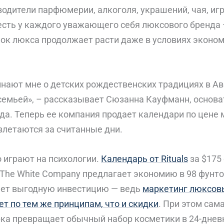
водители парфюмерии, алкоголя, украшений, чая, иг
есть у каждого уважающего себя люксового бренда 
нок люкса продолжает расти даже в условиях эконо
нают мне о детских рождественских традициях в А
 семьей», – рассказывает Сюзанна Кауфманн, основ
да. Теперь ее компания продает календари по цене
злетаются за считанные дни.
 играют на психологии.
Календарь от Rituals
за $175
 The White Company предлагает экономию в 98 фунто
лает выгодную инвестицию — ведь
маркетинг люксов
т по тем же принципам, что и скидки
. При этом сам
ка превращает обычный набор косметики в 24-днев