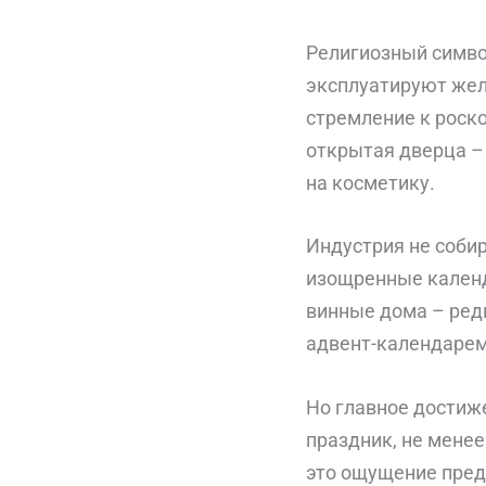
Религиозный симво
эксплуатируют жел
стремление к роск
открытая дверца –
на косметику.
Индустрия не собир
изощренные календ
винные дома – ред
адвент-календарем
Но главное достиж
праздник, не мене
это ощущение пред