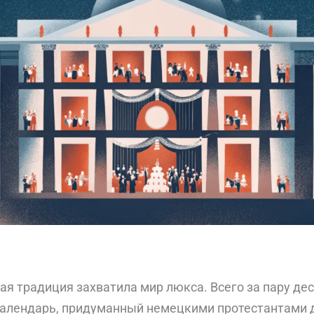
я традиция захватила мир люкса. Всего за пару де
алендарь, придуманный немецкими протестантами д