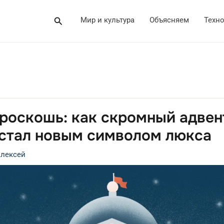
Поиск
Мир и культура
Объясняем
Техн
 роскошь: как скромный адвен
 стал новым символом люкса
лексей