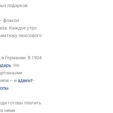
ых подарков.
 – флакон
иза. Каждое утро
иниатюру люксового
 в Германии. В 1904
ндарь
. Но
картонными
нием — и
адвент-
ропы
.
юди готовы платить
За ними