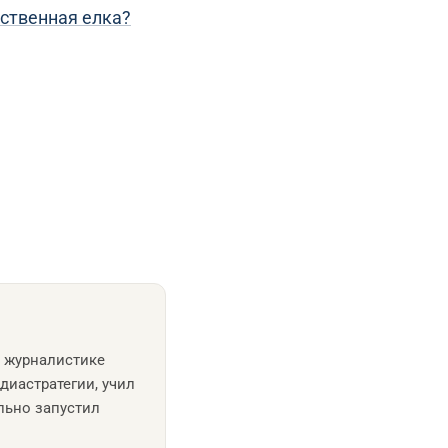
ственная елка?
и журналистике
диастратегии, учил
льно запустил