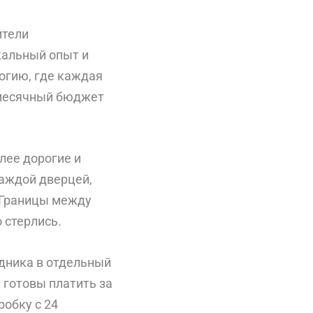
ители
кальный опыт и
огию, где каждая
ь месячный бюджет
лее дорогие и
аждой дверцей,
 Границы между
 стерлись.
дника в отдельный
 готовы платить за
обку с 24