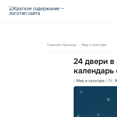
Перейти
к
содержимому
Главная страница
Мир и культура
24 двери в
календарь
/
Мир и культура
/ От
А