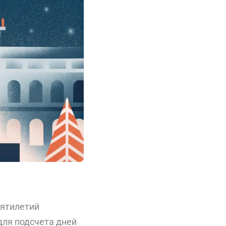
сятилетий
ля подсчета дней