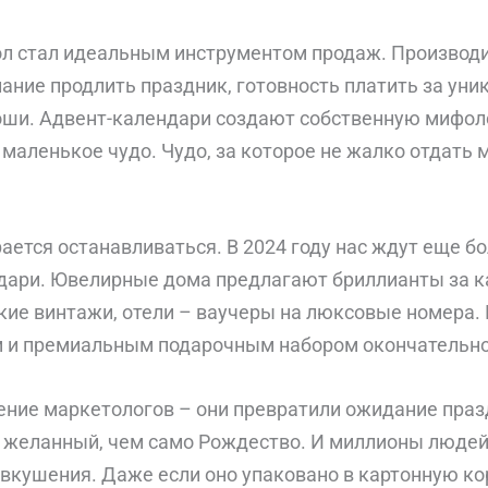
л стал идеальным инструментом продаж. Производ
ание продлить праздник, готовность платить за уни
оши. Адвент-календари создают собственную мифол
 маленькое чудо. Чудо, за которое не жалко отдат
ается останавливаться. В 2024 году нас ждут еще бо
ари. Ювелирные дома предлагают бриллианты за к
кие винтажи, отели – ваучеры на люксовые номера.
 и премиальным подарочным набором окончательно
ение маркетологов – они превратили ожидание праз
е желанный, чем само Рождество. И миллионы людей
вкушения. Даже если оно упаковано в картонную кор