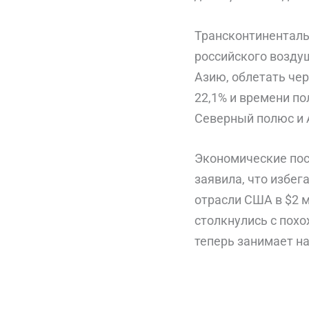
Трансконтиненталь
российского возду
Азию, облетать че
22,1% и времени п
Северный полюс и 
Экономические посл
заявила, что избег
отрасли США в $2 
столкнулись с пох
теперь занимает на