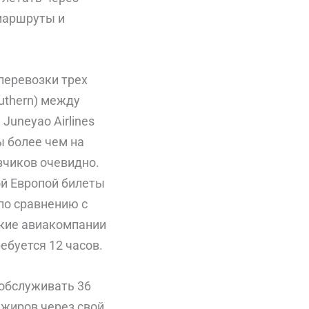
маршруты и
перевозки трех
outhern) между
Juneyao Airlines
ы более чем на
зчиков очевидно.
ой Европой билеты
по сравнению с
кие авиакомпании
ебуется 12 часов.
 обслуживать 36
ажиров через свой