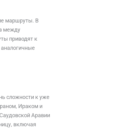
ие маршруты. В
ов между
уты приводят к
о аналогичные
нь сложности к уже
Ираном, Ираком и
 Саудовской Аравии
тницу, включая