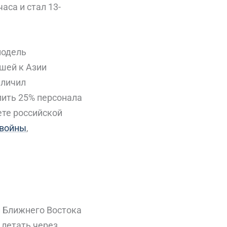
аса и стал 13-
модель
шей к Азии
еличил
лить 25% персонала
ете российской
 войны
,
и Ближнего Востока
 летать через