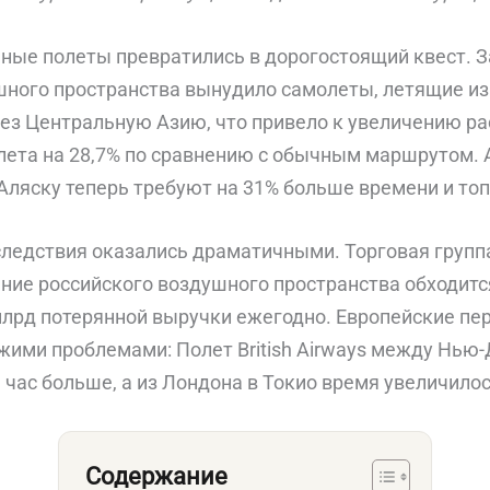
ные полеты превратились в дорогостоящий квест. 
шного пространства вынудило самолеты, летящие из
рез Центральную Азию, что привело к увеличению ра
олета на 28,7% по сравнению с обычным маршрутом. 
Аляску теперь требуют на 31% больше времени и топ
едствия оказались драматичными. Торговая группа A
ание российского воздушного пространства обходит
млрд потерянной выручки ежегодно. Европейские пе
ожими проблемами: Полет British Airways между Нью
 час больше, а из Лондона в Токио время увеличилось
Содержание