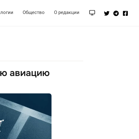
ологии
Общество
О редакции
ую авиацию