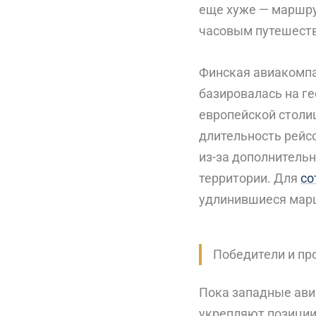
еще хуже — маршрут
часовым путешест
Финская авиакомпан
базировалась на г
европейской столиц
длительность рейс
из-за дополнительн
территории. Для
со
удлинившиеся марш
Победители и пр
Пока западные ави
укрепляют позиции