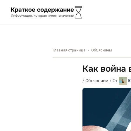
Перейти
к
содержимому
Главная страница
Объясняем
Как война 
/
Объясняем
/ От
Ю