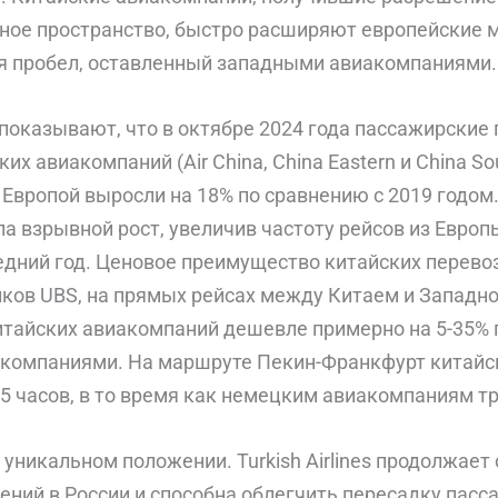
ное пространство, быстро расширяют европейские 
я пробел, оставленный западными авиакомпаниями.
показывают, что в октябре 2024 года пассажирские 
их авиакомпаний (Air China, China Eastern и China S
Европой выросли на 18% по сравнению с 2019 годом. 
 взрывной рост, увеличив частоту рейсов из Европ
ледний год. Ценовое преимущество китайских перево
ков UBS, на прямых рейсах между Китаем и Западн
итайских авиакомпаний дешевле примерно на 5-35% 
компаниями. На маршруте Пекин-Франкфурт китайс
,5 часов, в то время как немецким авиакомпаниям тр
 уникальном положении. Turkish Airlines продолжает
ний в России и способна облегчить пересадку пасс