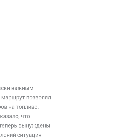
чески важным
й маршрут позволял
ов на топливе.
казало, что
 теперь вынуждены
влений ситуация