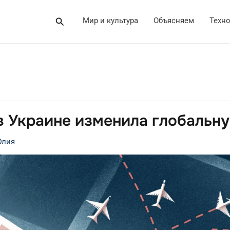
Поиск
Мир и культура
Объясняем
Техн
в Украине изменила глобальн
лия