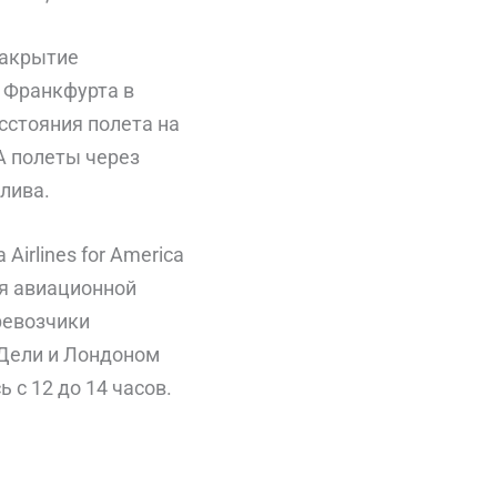
Закрытие
 Франкфурта в
сстояния полета на
А полеты через
лива.
irlines for America
ся авиационной
ревозчики
-Дели и Лондоном
 с 12 до 14 часов.