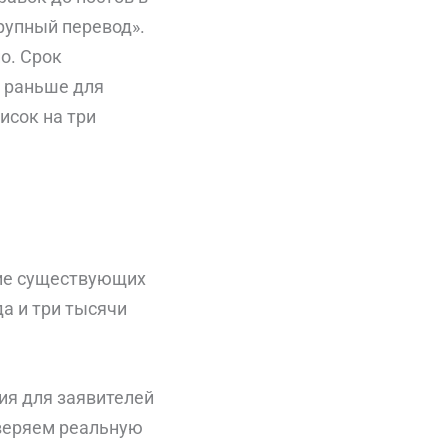
рупный перевод».
о. Срок
и раньше для
исок на три
ие существующих
а и три тысячи
ия для заявителей
веряем реальную