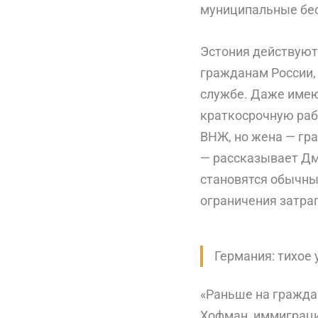
муниципальные бес
Эстония действуют
гражданам России,
службе. Даже имею
краткосрочную рабо
ВНЖ, но жена — гра
— рассказывает Дми
становятся обычн
ограничения затра
Германия: тихое
«Раньше на граждан
Хофман, иммиграцио