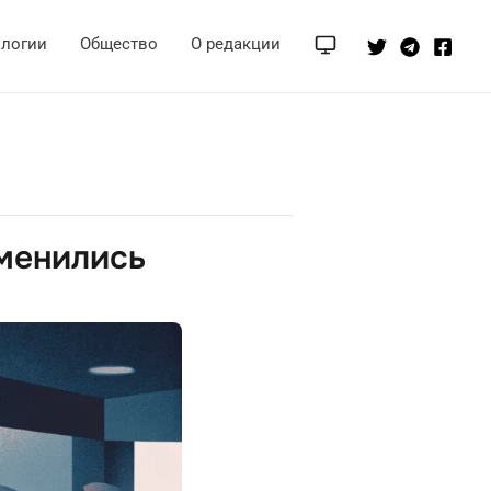
ологии
Общество
О редакции
зменились