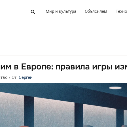
Поиск
Мир и культура
Объясняем
Техн
им в Европе: правила игры и
ство
/ От
Сергей