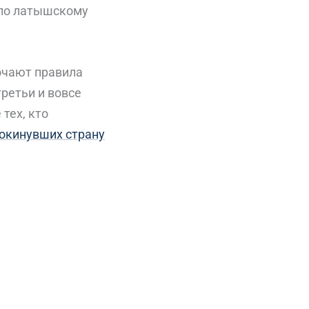
по латышскому
точают правила
ретьи и вовсе
тех, кто
покинувших страну