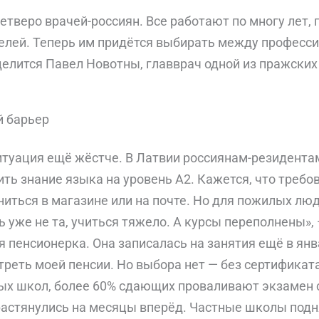
етверо врачей-россиян. Все работают по многу лет, 
елей. Теперь им придётся выбирать между професси
делится Павел Новотны, главврач одной из пражских
й барьер
ситуация ещё жёстче. В Латвии россиянам-резидент
ть знание языка на уровень А2. Кажется, что треб
иться в магазине или на почте. Но для пожилых лю
 уже не та, учиться тяжело. А курсы переполнены»,
 пенсионерка. Она записалась на занятия ещё в янв
 треть моей пенсии. Но выбора нет — без сертификата
х школ, более 60% сдающих проваливают экзамен с
растянулись на месяцы вперёд. Частные школы подн