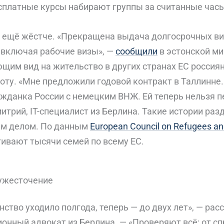
платные курсы набирают группы за считанные часы
 ещё жёстче. «Прекращена выдача долгосрочных ви
 включая рабочие визы», —
сообщили
в эстонской м
щим вид на жительство в других странах ЕС россия
ту. «Мне предложили годовой контракт в Таллинне.
жданка России с немецким ВНЖ. Ей теперь нельзя п
трий, IT-специалист из Берлина. Такие истории ра
ым делом. По данным
European Council on Refugees an
гивают тысячи семей по всему ЕС.
 ужесточение
ство уходило полгода, теперь — до двух лет», — ра
нный адвокат из Берлина. — «Проверяют всё: от сп