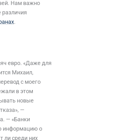
зей. Нам важно
е различия
транах
.
яч евро. «Даже для
ится Михаил,
перевод с моего
ежали в этом
рывать новые
тказа», —
а. — «Банки
ую информацию о
т ли среди них