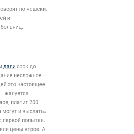
говорят по-чешски,
ей и
 больниц.
ам
дали
срок до
ование несложное —
дей это настоящее
 — жалуется
аре, платит 200
 могут и выслать».
 первой попытки.
яли цены втрое. А