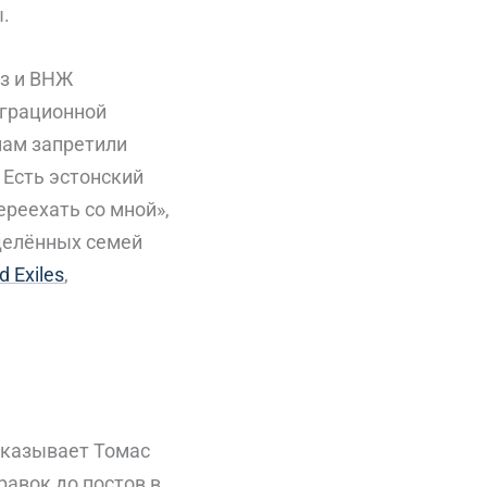
.
з и ВНЖ
играционной
нам запретили
 Есть эстонский
ереехать со мной»,
зделённых семей
d Exiles
,
ссказывает Томас
равок до постов в