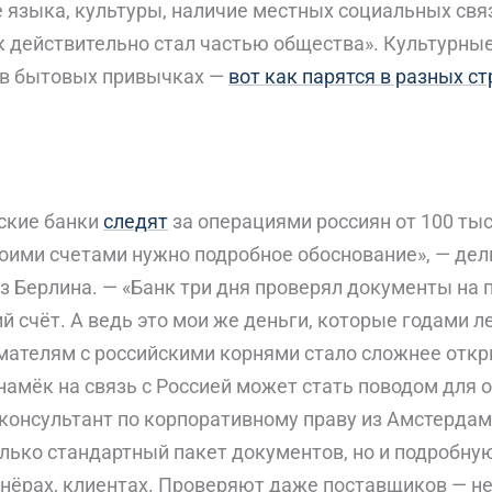
е языка, культуры, наличие местных социальных свя
к действительно стал частью общества». Культурны
 в бытовых привычках —
вот как парятся в разных с
ские банки
следят
за операциями россиян от 100 тыс
оими счетами нужно подробное обоснование», — дел
 Берлина. — «Банк три дня проверял документы на 
й счёт. А ведь это мои же деньги, которые годами л
мателям с российскими корнями стало сложнее отк
амёк на связь с Россией может стать поводом для о
консультант по корпоративному праву из Амстердам
лько стандартный пакет документов, но и подробн
тнёрах, клиентах. Проверяют даже поставщиков — не