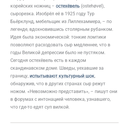
корейских ножниц –
остехёвель
(ostehøvel),
сырорезка. Изобрёл её в 1925 году Тур
Бьёрклунд, мебельщик из Лиллехаммера, – по
легенде, вдохновившись столярным рубанком.
Идея была экономической: тонкие ломтики
позволяют расходовать сыр медленнее, что в
годы Великой депрессии было не пустяком.
Сегодня остехёвель есть в каждом
скандинавском доме. Шведы, уехавшие за
границу,
испытывают культурный шок
,
обнаружив, что в других странах сыр режут
ножом. «Невозможно представить», – пишут они
в форумах с интонацией человека, узнавшего,
что где-то едят суп вилкой.