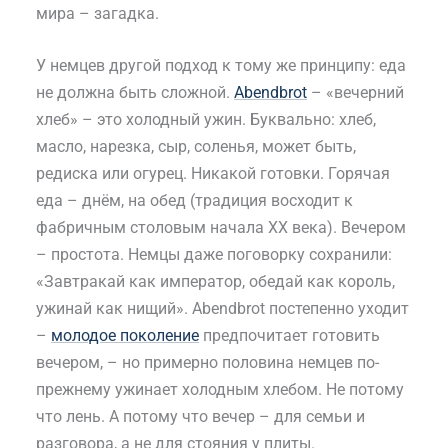
мира – загадка.
У немцев другой подход к тому же принципу: еда
не должна быть сложной.
Abendbrot
– «вечерний
хлеб» – это холодный ужин. Буквально: хлеб,
масло, нарезка, сыр, соленья, может быть,
редиска или огурец. Никакой готовки. Горячая
еда – днём, на обед (традиция восходит к
фабричным столовым начала XX века). Вечером
– простота. Немцы даже поговорку сохранили:
«Завтракай как император, обедай как король,
ужинай как нищий». Abendbrot постепенно уходит
–
молодое поколение
предпочитает готовить
вечером, – но примерно половина немцев по-
прежнему ужинает холодным хлебом. Не потому
что лень. А потому что вечер – для семьи и
разговора, а не для стояния у плиты.