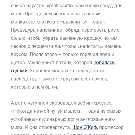
языка науатль: «mollicaxtli», каменный сосуд для
моле. Прежде чем использовать новый
молкахете, его нужно «вылечить» – curar.
Процедура напоминает обряд: перетереть рис с
солью, чтобы убрать каменную крошку, потом
чеснок с перцем чили, чтобы «напитать» камень
вкусом. После этого – только горячая вода и
щётка. Мыло убьёт патину, которая
копилась
годами
. Хороший молкахете передают по
наследству – вместе с вкусом всех соусов,
которые в нём были.
А вот с чугунной сковородой всё интереснее.
«Никогда не мой чугун мылом» – одна из самых
устойчивых кулинарных догм англоязычного
мира. И она опровергнута.
Шон О’Киф
, профессор