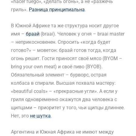
«hacer fuego», «делать огонь», а не «разжечь
гриль».
Разница принципиальна
.
В Южной Африке та же структура носит другое
имя –
браай
(braai). Человек у огня – braai master
– неприкосновенен. Спросить «когда будет
готово?» – моветон: браай готов тогда, когда
огонь решит. Гости приносят своё мясо (BYOM –
bring your own meat) и своё пиво (BYOB).
Обязательный элемент – бурворс, острая
колбаса в спирали. Высшая похвала мастеру:
«beautiful coals» – «прекрасные угли». А если у
гриля одновременно окажутся два человека с
щипцами – приоритет у того, чьи щипцы длиннее.
Нет, это
не шутка
.
Аргентина и Южная Африка не имеют между