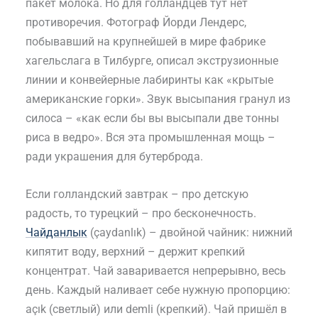
пакет молока. Но для голландцев тут нет
противоречия. Фотограф Йорди Лендерс,
побывавший на крупнейшей в мире фабрике
хагельслага в Тилбурге, описал экструзионные
линии и конвейерные лабиринты как «крытые
американские горки». Звук высыпания гранул из
силоса – «как если бы вы высыпали две тонны
риса в ведро». Вся эта промышленная мощь –
ради украшения для бутерброда.
Если голландский завтрак – про детскую
радость, то турецкий – про бесконечность.
Чайданлык
(çaydanlık) – двойной чайник: нижний
кипятит воду, верхний – держит крепкий
концентрат. Чай заваривается непрерывно, весь
день. Каждый наливает себе нужную пропорцию:
açık (светлый) или demli (крепкий). Чай пришёл в